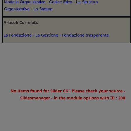
Modello Organizzativo
-
Codice Etico
-
La Struttura
Organizzativa
-
Lo Statuto
Articoli Correlati:
La Fondazione
-
La Gestione
-
Fondazione trasparente
Warning
: Invalid argument supplied for foreach() in
/home/u973180269/domains/fondazioneospedalecaimionlus.it
on line
30
No items found for Slider CK ! Please check your source -
Slidesmanager - in the module options with ID : 200