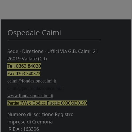
Ospedale Caimi
Sede - Direzione - Uffici Via G.B. Caimi, 21
26019 Vailate (CR)
Tel. 0363 84020
Fax 0363 340373
caimi@fondazionecaimi.it
caimi@pec.fondazionecaimi.it
w
ww.fondazionecaimi.it
Partita IVA e Codice Fiscale
00305030199
Numero di iscrizione Registro
imprese di Cremona
R.E.A.: 163396